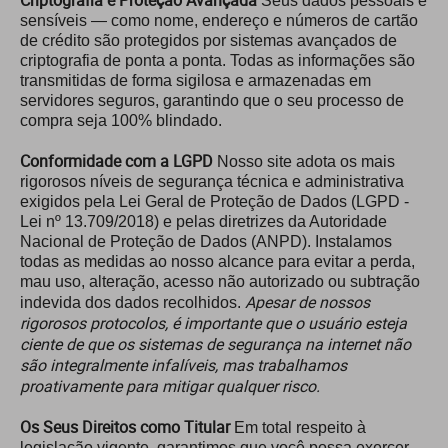
Criptografia e Proteção Avançada
Seus dados pessoais e
sensíveis — como nome, endereço e números de cartão
de crédito são protegidos por sistemas avançados de
criptografia de ponta a ponta. Todas as informações são
transmitidas de forma sigilosa e armazenadas em
servidores seguros, garantindo que o seu processo de
compra seja 100% blindado.
Conformidade com a LGPD
Nosso site adota os mais
rigorosos níveis de segurança técnica e administrativa
exigidos pela Lei Geral de Proteção de Dados (LGPD -
Lei nº 13.709/2018) e pelas diretrizes da Autoridade
Nacional de Proteção de Dados (ANPD). Instalamos
todas as medidas ao nosso alcance para evitar a perda,
mau uso, alteração, acesso não autorizado ou subtração
Apesar de nossos
indevida dos dados recolhidos.
rigorosos protocolos, é importante que o usuário esteja
ciente de que os sistemas de segurança na internet não
são integralmente infalíveis, mas trabalhamos
proativamente para mitigar qualquer risco.
Os Seus Direitos como Titular
Em total respeito à
legislação vigente, garantimos que você possa exercer