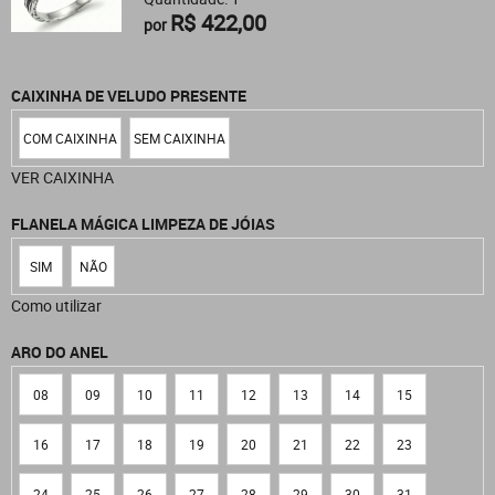
R$ 422,00
por
CAIXINHA DE VELUDO PRESENTE
COM CAIXINHA
SEM CAIXINHA
VER CAIXINHA
FLANELA MÁGICA LIMPEZA DE JÓIAS
SIM
NÃO
Como utilizar
ARO DO ANEL
08
09
10
11
12
13
14
15
16
17
18
19
20
21
22
23
24
25
26
27
28
29
30
31