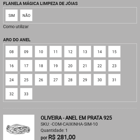
FLANELA MÁGICA LIMPEZA DE JÓIAS
SIM
NÃO
Como utilizar
ARO DO ANEL
08
09
10
11
12
13
14
15
16
17
18
19
20
21
22
23
24
25
26
27
28
29
30
31
32
33
OLIVEIRA - ANEL EM PRATA 925
SKU: -COM-CAIXINHA-SIM-10
Quantidade: 1
R$ 281,00
por