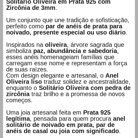
Solitário Oliveira em Prata 925 com
Zircônia de 3mm
.
Um conjunto que une tradição e sofisticação,
perfeito como
par de anéis de prata para
noivado, presente especial ou uso diário
.
Inspirados na
oliveira
, árvore sagrada que
simboliza
paz, abundância e sabedoria
,
esses anéis homenageiam famílias que
carregam esse nome e representam a força
de suas raízes.
Com design elegante e artesanal, o
Anel
Oliveira liso
traduz solidez e ancestralidade,
enquanto o
Solitário Oliveira com pedra de
zircônia
traz brilho e a promessa de novos
começos.
Uma joia artesanal feita em
Prata 925
legítima
, pensada para quem procura
anel
solitário de noivado em prata, par de
anéis de casal ou joia com significado
.