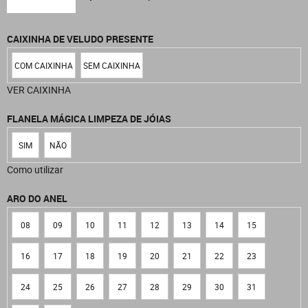
CAIXINHA DE VELUDO PRESENTE
COM CAIXINHA
SEM CAIXINHA
VER CAIXINHA
FLANELA MÁGICA LIMPEZA DE JÓIAS
SIM
NÃO
Como utilizar
ARO DO ANEL
08
09
10
11
12
13
14
15
16
17
18
19
20
21
22
23
24
25
26
27
28
29
30
31