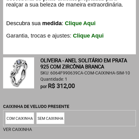
realçar a sua beleza de maneira extraordinária.
Descubra sua
medida
:
Clique Aqui
Garantia, trocas e ajustes:
Clique Aqui
OLIVEIRA - ANEL SOLITÁRIO EM PRATA
925 COM ZIRCÔNIA BRANCA
SKU: 6064F990639CA-COM-CAIXINHA-SIM-10
Quantidade: 1
R$ 312,00
por
CAIXINHA DE VELUDO PRESENTE
COM CAIXINHA
SEM CAIXINHA
VER CAIXINHA