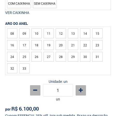
COM CAIXINHA
SEM CAIXINHA
VER CAIXINHA
ARO DO ANEL
08
09
10
11
12
13
14
15
16
17
18
19
20
21
22
23
24
25
26
27
28
29
30
31
32
33
Unidade: un
un
R$ 6.100,00
por
Cupom ESSENCIA: 35% off Joia sob medida. Prazo na descrição.