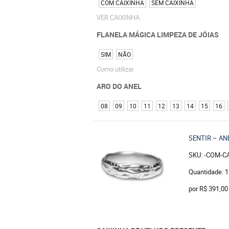
COM CAIXINHA
SEM CAIXINHA
VER CAIXINHA
FLANELA MÁGICA LIMPEZA DE JÓIAS
SIM
NÃO
Como utilizar
ARO DO ANEL
08
09
10
11
12
13
14
15
16
SENTIR – AN
SKU: -COM-C
Quantidade: 1
por
R$ 391,00