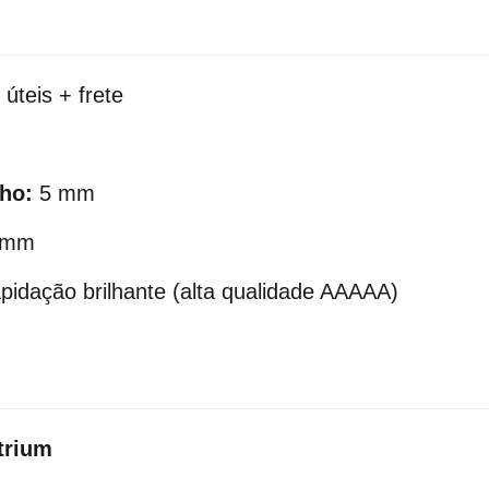
úteis + frete
nho:
5 mm
3mm
idação brilhante (alta qualidade AAAAA)
trium