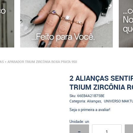
GAS + APARADOR TRIUM ZIRCÔNIA ROXA PRATA 950
2 ALIANÇAS SENTI
TRIUM ZIRCÔNIA R
Sku:
66EB4A21B75BE
Categoria:
Alianças
UNIVERSO MAKT
Seja o primeira a avaliar!
Unidade: un