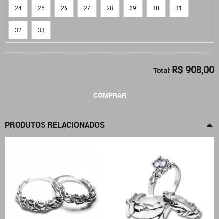
24
25
26
27
28
29
30
31
32
33
R$ 908,00
Total:
COMPRAR
PRODUTOS RELACIONADOS