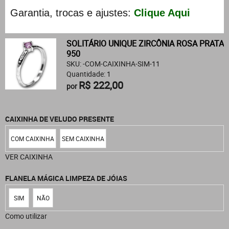
Garantia, trocas e ajustes:
Clique Aqui
SOLITÁRIO UNIQUE ZIRCÔNIA ROSA PRATA
950
SKU: -COM-CAIXINHA-SIM-11
Quantidade: 1
R$ 222,00
por
CAIXINHA DE VELUDO PRESENTE
COM CAIXINHA
SEM CAIXINHA
VER CAIXINHA
FLANELA MÁGICA LIMPEZA DE JÓIAS
SIM
NÃO
Como utilizar