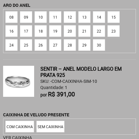
ARO DO ANEL
08
09
10
11
12
13
14
15
16
17
18
19
20
21
22
23
24
25
26
27
28
29
30
SENTIR – ANEL MODELO LARGO EM
PRATA 925
SKU: -COM-CAIXINHA-SIM-10
Quantidade: 1
R$ 391,00
por
CAIXINHA DE VELUDO PRESENTE
COM CAIXINHA
SEM CAIXINHA
VER CAIXINHA