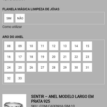
FLANELA MÁGICA LIMPEZA DE JÓIAS
SIM
NÃO
Como utilizar
ARO DO ANEL
08
09
10
11
12
13
14
15
16
17
18
19
20
21
22
23
24
25
26
27
28
29
30
31
32
33
SENTIR – ANEL MODELO LARGO EM
PRATA 925
SKU: -COM-CAIXINHA-SIM-10