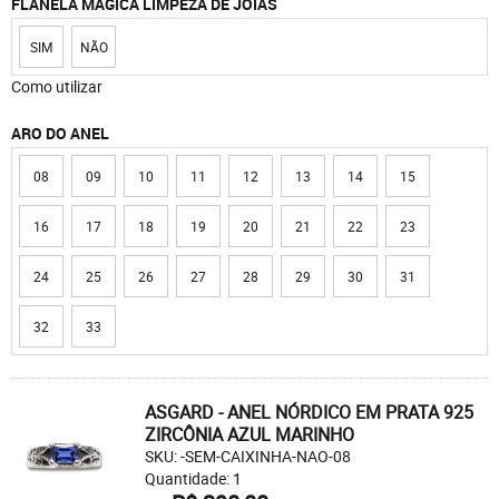
FLANELA MÁGICA LIMPEZA DE JÓIAS
SIM
NÃO
Como utilizar
ARO DO ANEL
08
09
10
11
12
13
14
15
16
17
18
19
20
21
22
23
24
25
26
27
28
29
30
31
32
33
ASGARD - ANEL NÓRDICO EM PRATA 925
ZIRCÔNIA AZUL MARINHO
SKU: -SEM-CAIXINHA-NAO-08
Quantidade: 1