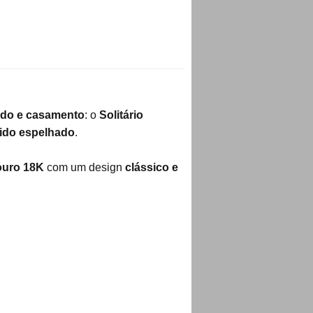
ado e casamento
: o
Solitário
ido espelhado
.
ouro 18K
com um design
clássico e