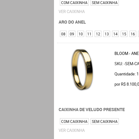
COM CAIXINHA
SEM CAIXINHA
VER CAIXINHA
ARO DO ANEL
08
09
10
11
12
13
14
15
16
BLOOM - ANE
SKU: -SEM-C
Quantidade: 1
por
R$ 8.100,
CAIXINHA DE VELUDO PRESENTE
COM CAIXINHA
SEM CAIXINHA
VER CAIXINHA