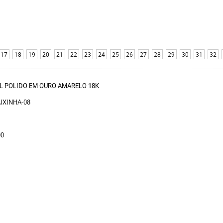
17
18
19
20
21
22
23
24
25
26
27
28
29
30
31
32
L POLIDO EM OURO AMARELO 18K
AIXINHA-08
00