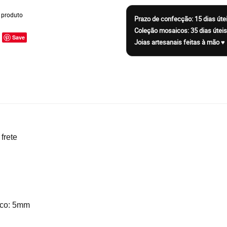
 produto
Save
 frete
sco: 5mm