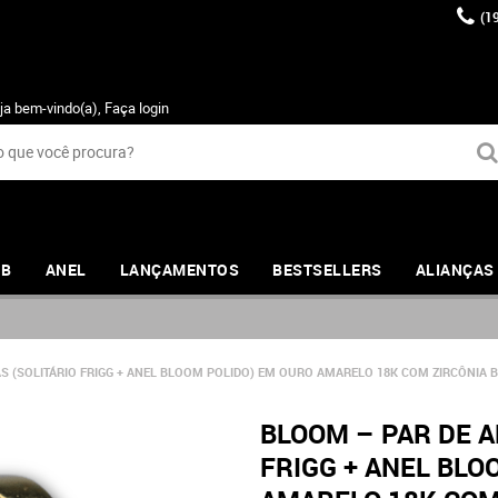
(1
ja bem-vindo(a),
Faça login
UB
ANEL
LANÇAMENTOS
BESTSELLERS
ALIANÇAS
AS (SOLITÁRIO FRIGG + ANEL BLOOM POLIDO) EM OURO AMARELO 18K COM ZIRCÔNIA 
BLOOM – PAR DE A
FRIGG + ANEL BLO