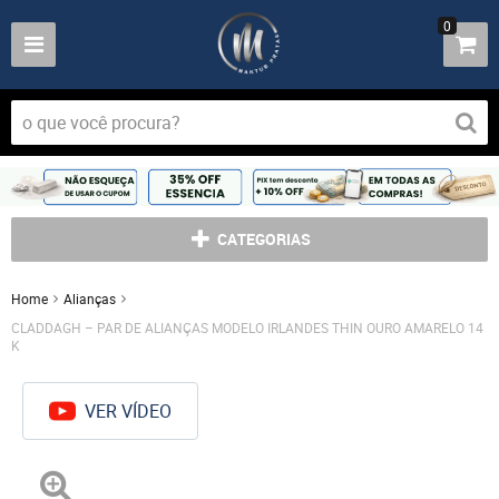
0
CATEGORIAS
Home
Alianças
CLADDAGH – PAR DE ALIANÇAS MODELO IRLANDES THIN OURO AMARELO 14
K
VER VÍDEO