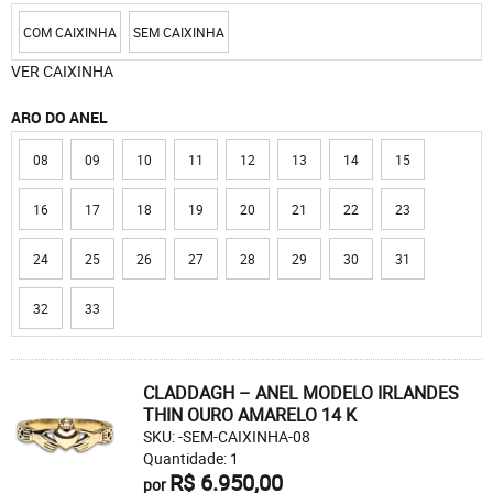
COM CAIXINHA
SEM CAIXINHA
VER CAIXINHA
ARO DO ANEL
08
09
10
11
12
13
14
15
16
17
18
19
20
21
22
23
24
25
26
27
28
29
30
31
32
33
CLADDAGH – ANEL MODELO IRLANDES
THIN OURO AMARELO 14 K
SKU: -SEM-CAIXINHA-08
Quantidade: 1
R$ 6.950,00
por