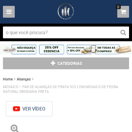
0
CATEGORIAS
Home
Alianças
MOSAICO – PAR DE ALIANÇAS DE PRATA 925 COM MOSAICO DE PEDRA
NATURAL OBSIDIANA PRETA
VER VÍDEO