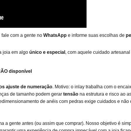
 fale com a gente no
WhatsApp
e informe suas escolhas de
pe
a joia em algo
único e especial
, com aquele cuidado artesanal 
NÃO disponível
os ajuste de numeração
. Motivo: o inlay trabalha com o enca
nças de tamanho podem gerar
tensão
na estrutura e risco ao 
 o redimensionamento de anéis com pedras exige cuidados e não d
 a gente antes (ou assim que comprar). Nosso objetivo é sim
garantir uma experiência de compra impecável com a joia fican