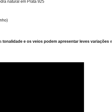
dra natural em Prata 925
nho)
 a
tonalidade e os veios podem apresentar leves variações
e