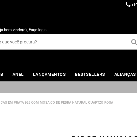
(1
ja bem-vindo(a),
Faça login
UB
ANEL
LANÇAMENTOS
BESTSELLERS
ALIANÇAS
NÇAS EM PRATA 925 COM MOSAICO DE PEDRA NATURAL QUARTZO ROSA