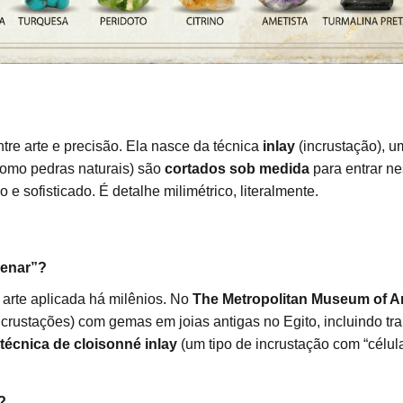
tre arte e precisão. Ela nasce da técnica
inlay
(incrustação), 
como pedras naturais) são
cortados sob medida
para entrar ne
o e sofisticado. É detalhe milimétrico, literalmente.
lenar”?
 arte aplicada há milênios. No
The Metropolitan Museum of Ar
ncrustações) com gemas em joias antigas no Egito, incluindo t
técnica de cloisonné inlay
(um tipo de incrustação com “célula
?