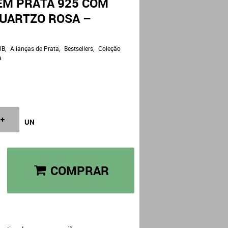
EM PRATA 925 COM
UARTZO ROSA –
UB
Alianças de Prata
Bestsellers
Coleção
a
UN
COMPRAR