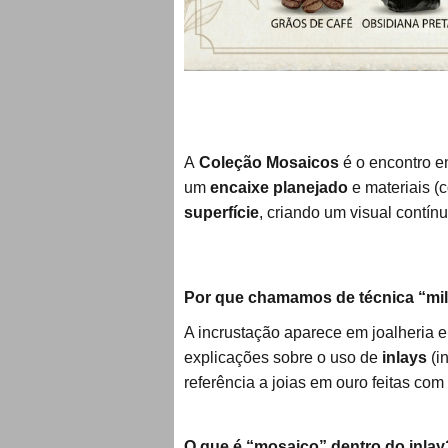
A
Coleção Mosaicos
é o encontro en
um
encaixe planejado
e materiais (
superfície
, criando um visual contínu
Por que chamamos de técnica “mi
A incrustação aparece em joalheria e
explicações sobre o uso de
inlays
(i
referência a joias em ouro feitas com
O que é “mosaico” dentro do inlay