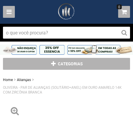
0
CATEGORIAS
Home
Alianças
OLIVEIRA - PAR DE ALIANÇAS (SOLITÁRIO+ANEL) EM OURO AMARELO 14K
COM ZIRCÔNIA BRANCA