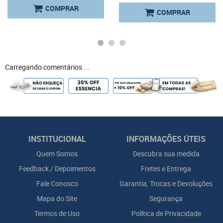
COMPRAR
COMPRAR
Carregando comentários ...
INSTITUCIONAL
INFORMAÇÕES ÚTEIS
Quem Somos
Descubra sua medida
Feedback / Depoimentos
Fretes e Entrega
Fale Conosco
Garantia, Trocas e Devoluções
Mapa do Site
Segurança
Termos de Uso
Política de Privacidade