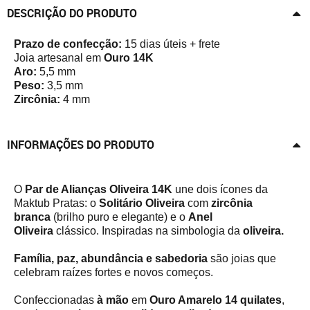
DESCRIÇÃO DO PRODUTO
Prazo de confecção:
15 dias úteis + frete
Joia artesanal em
Ouro 14K
Aro:
5,5 mm
Peso:
3,5 mm
Zircônia:
4 mm
INFORMAÇÕES DO PRODUTO
O
Par de Alianças Oliveira 14K
une dois ícones da
Maktub Pratas: o
Solitário Oliveira
com
zircônia
branca
(brilho puro e elegante) e o
Anel
Oliveira
clássico. Inspiradas na simbologia da
oliveira.
Família, paz, abundância e sabedoria
são joias que
celebram raízes fortes e novos começos.
Confeccionadas
à mão
em
Ouro Amarelo 14 quilates
,