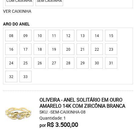
COM CAIXINHA
SEM CAIXINHA
VER CAIXINHA
ARO DO ANEL
08
09
10
11
12
13
14
15
16
17
18
19
20
21
22
23
24
25
26
27
28
29
30
31
32
33
OLIVEIRA - ANEL SOLITÁRIO EM OURO
AMARELO 14K COM ZIRCÔNIA BRANCA
SKU: -SEM-CAIXINHA-08
Quantidade: 1
R$ 3.500,00
por