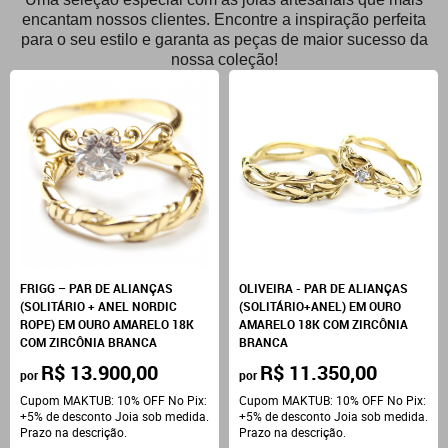
encantam nossos clientes. Encontre a inspiração perfeita
para o seu estilo e garanta as peças de maior sucesso da
nossa coleção!
FRIGG – PAR DE ALIANÇAS
OLIVEIRA - PAR DE ALIANÇAS
(SOLITÁRIO + ANEL NORDIC
(SOLITÁRIO+ANEL) EM OURO
ROPE) EM OURO AMARELO 18K
AMARELO 18K COM ZIRCÔNIA
COM ZIRCÔNIA BRANCA
BRANCA
R$ 13.900,00
R$ 11.350,00
por
por
Cupom MAKTUB: 10% OFF No Pix:
Cupom MAKTUB: 10% OFF No Pix:
+5% de desconto Joia sob medida.
+5% de desconto Joia sob medida.
Prazo na descrição.
Prazo na descrição.