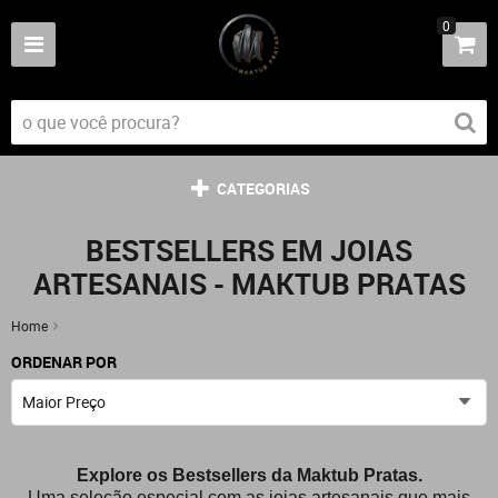
0
CATEGORIAS
BESTSELLERS EM JOIAS
ARTESANAIS - MAKTUB PRATAS
Home
Bestsellers
ORDENAR POR
Maior Preço
Explore os Bestsellers da Maktub Pratas.
Uma seleção especial com as joias artesanais que mais